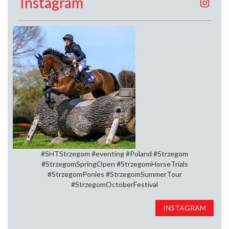
Instagram
#SHTStrzegom #eventing #Poland #Strzegom
#StrzegomSpringOpen⁠ #StrzegomHorseTrials⁠
#StrzegomPonies #StrzegomSummerTour⁠
#StrzegomOctoberFestival
INSTAGRAM