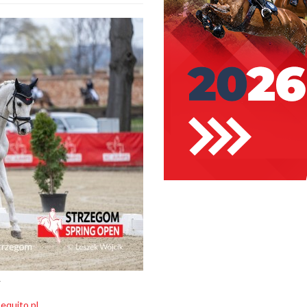
Y
quito.pl