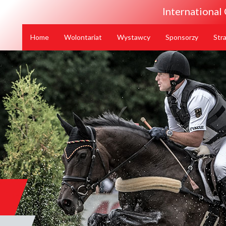
International
Home
Wolontariat
Wystawcy
Sponsorzy
Home
Wolontariat
Wystawcy
Sponsorzy
Str
s