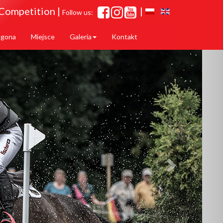
 Competition |
|
Stragona
Miejsce
Follow us:
Galeria
Kontakt
agona
Miejsce
Galeria
Kontakt