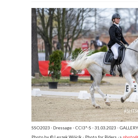
SSO2023 - Dressage - CCI3*-S - 31.03.2023 - GALLER
Photo by ©
Leszek Wójcik - Photo for Riders ->
photo@e